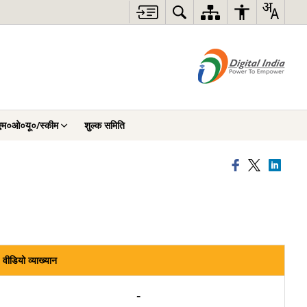
एम०ओ०यू०/स्कीम
शुल्क समिति
वीडियो व्याख्यान