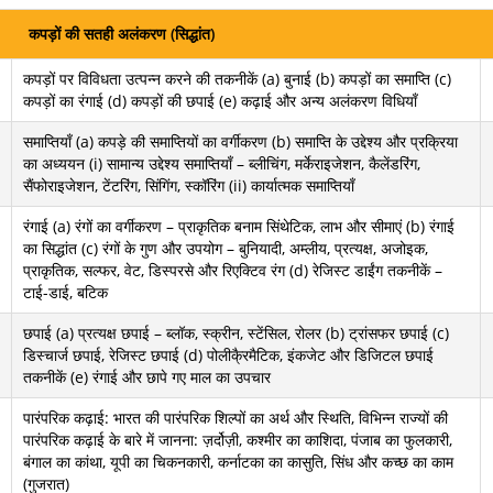
कपड़ों की सतही अलंकरण (सिद्धांत)
कपड़ों पर विविधता उत्पन्न करने की तकनीकें (a) बुनाई (b) कपड़ों का समाप्ति (c)
कपड़ों का रंगाई (d) कपड़ों की छपाई (e) कढ़ाई और अन्य अलंकरण विधियाँ
समाप्तियाँ (a) कपड़े की समाप्तियों का वर्गीकरण (b) समाप्ति के उद्देश्य और प्रक्रिया
का अध्ययन (i) सामान्य उद्देश्य समाप्तियाँ – ब्लीचिंग, मर्केराइजेशन, कैलेंडरिंग,
सैंफोराइजेशन, टेंटरिंग, सिंगिंग, स्कॉरिंग (ii) कार्यात्मक समाप्तियाँ
रंगाई (a) रंगों का वर्गीकरण – प्राकृतिक बनाम सिंथेटिक, लाभ और सीमाएं (b) रंगाई
का सिद्धांत (c) रंगों के गुण और उपयोग – बुनियादी, अम्लीय, प्रत्यक्ष, अजोइक,
प्राकृतिक, सल्फर, वेट, डिस्परसे और रिएक्टिव रंग (d) रेजिस्ट डाईंग तकनीकें –
टाई-डाई, बटिक
छपाई (a) प्रत्यक्ष छपाई – ब्लॉक, स्क्रीन, स्टेंसिल, रोलर (b) ट्रांसफर छपाई (c)
डिस्चार्ज छपाई, रेजिस्ट छपाई (d) पोलीकै्रमैटिक, इंकजेट और डिजिटल छपाई
तकनीकें (e) रंगाई और छापे गए माल का उपचार
पारंपरिक कढ़ाई: भारत की पारंपरिक शिल्पों का अर्थ और स्थिति, विभिन्न राज्यों की
पारंपरिक कढ़ाई के बारे में जानना: ज़र्दोज़ी, कश्मीर का काशिदा, पंजाब का फुलकारी,
बंगाल का कांथा, यूपी का चिकनकारी, कर्नाटका का कासुति, सिंध और कच्छ का काम
(गुजरात)