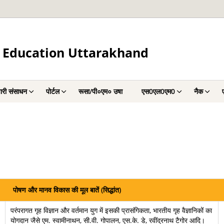
 Education Uttarakhand
चारी संसाधन
पोर्टल
रूसा/पी०एम० उषा
एस0एल0एम0
नैक
पोषण और मानव विकास की मूल बातें (सिद्धांत)
परंपरागत गृह विज्ञान और वर्तमान युग में इसकी प्रासंगिकता, भारतीय गृह वैज्ञानिकों का
योगदान जैसे एम. स्वामीनाथन, सी.वी. गोपालन, एस.के. डे, रवींद्रनाथ टैगोर आदि।