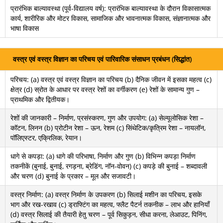
प्रारंभिक बाल्यावस्था (पूर्व-विद्यालय वर्ष): प्रारंभिक बाल्यावस्था के दौरान विकासात्मक
कार्य, शारीरिक और मोटर विकास, सामाजिक और भावनात्मक विकास, संज्ञानात्मक और
भाषा विकास
वस्त्र एवं वस्त्र विज्ञान का परिचय एवं पारिवारिक संसाधन प्रबंधन (सिद्धांत)
परिचय: (a) वस्त्र एवं वस्त्र विज्ञान का परिचय (b) दैनिक जीवन में इसका महत्व (c)
क्षेत्र (d) स्रोत के आधार पर वस्त्र रेशों का वर्गीकरण (e) रेशों के सामान्य गुण –
प्राथमिक और द्वितीयक।
रेशों की जानकारी – निर्माण, प्रसंस्करण, गुण और उपयोग: (a) सेल्यूलोसिक रेशा –
कॉटन, लिनन (b) प्रोटीन रेशा – ऊन, रेशम (c) सिंथेटिक/कृत्रिम रेशा – नायलॉन,
पॉलिएस्टर, एक्रिलिक, रेयान।
धागे से कपड़ा: (a) धागे की परिभाषा, निर्माण और गुण (b) विभिन्न कपड़ा निर्माण
तकनीकें (बुनाई, बुनाई, रगड़ना, ब्रेडिंग, नॉन-वोवन) (c) कपड़े की बुनाई – शब्दावली
और चरण (d) बुनाई के प्रकार – मूल और सजावटी।
वस्त्र निर्माण: (a) वस्त्र निर्माण के उपकरण (b) सिलाई मशीन का परिचय, इसके
भाग और रख-रखाव (c) ड्राफ्टिंग का महत्व, फ्लैट पैटर्न तकनीक – लाभ और हानियाँ
(d) वस्त्र सिलाई की तैयारी हेतु चरण – पूर्व सिकुड़न, सीधा करना, लेआउट, पिनिंग,