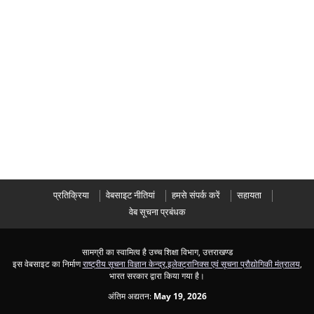
प्रतिक्रिया
वेबसाइट नीतियां
हमसे संपर्क करें
सहायता
वेब सूचना प्रबंधक
सामग्री का स्वामित्व है उच्च शिक्षा विभाग, उत्तराखण्ड
इस वेबसाइट का निर्माण
राष्ट्रीय सूचना विज्ञान केन्द्र
,
इलेक्ट्रानिक्स एवं सूचना प्रौद्योगिकी मंत्रालय
,
भारत सरकार द्वारा किया गया है।
अंतिम अद्यतन:
May 19, 2026