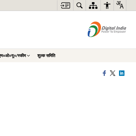
एम०ओ०यू०/स्कीम
शुल्क समिति