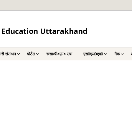
 Education Uttarakhand
चारी संसाधन
पोर्टल
रूसा/पी०एम० उषा
एस0एल0एम0
नैक