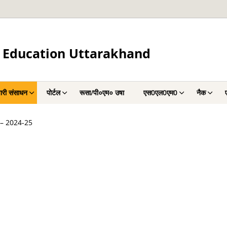
 Education Uttarakhand
चारी संसाधन
पोर्टल
रूसा/पी०एम० उषा
एस0एल0एम0
नैक
्त – 2024-25