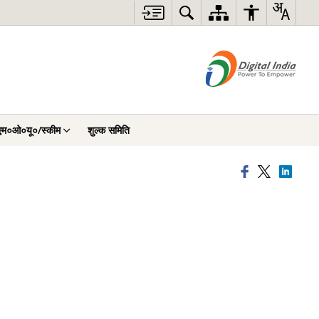
एम०ओ०यू०/स्कीम
शुल्क समिति