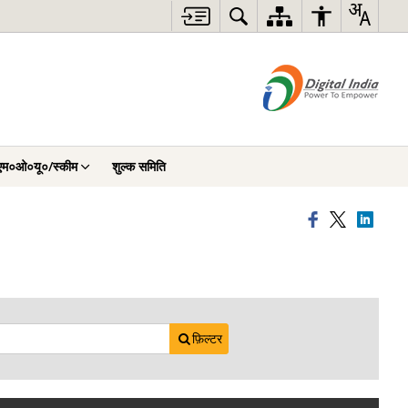
एम०ओ०यू०/स्कीम
शुल्क समिति
फ़िल्टर