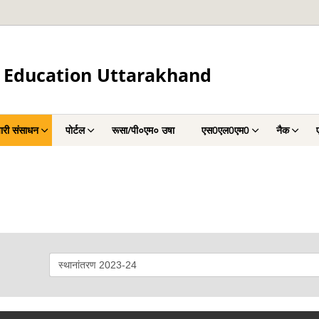
 Education Uttarakhand
चारी संसाधन
पोर्टल
रूसा/पी०एम० उषा
एस0एल0एम0
नैक